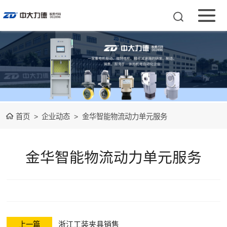
永磁直流电机
交流减速电机
智能物流动力单
首页
>
企业动态
>
金华智能物流动力单元服务
元
行星减速器
机器人减速器
金华智能物流动力单元服务
驱动器
机器人组件
浙江工装夹具销售
上一篇