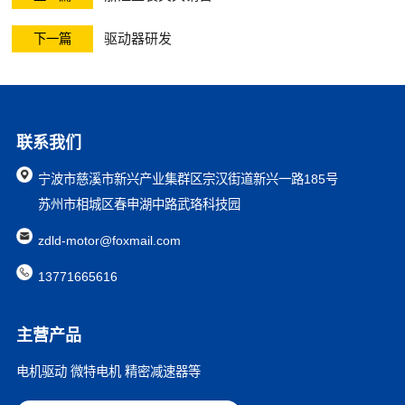
人形机器人模组
驱动器研发
下一篇
精密伺服压力机
图纸下载
工装夹具
联系我们
精密零部件
宁波市慈溪市新兴产业集群区宗汉街道新兴一路185号
苏州市相城区春申湖中路武珞科技园
zdld-motor@foxmail.com
13771665616
主营产品
电机驱动 微特电机 精密减速器等